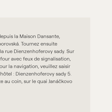
 depuis la Maison Dansante,
La 
L’a
borovská. Tournez ensuite
en
du 
a rue Dienzenhoferovy sady. Sur
jus
jus
efour avec feux de signalisation,
se 
jus
our la navigation, veuillez saisir
ma
nom
 l’hôtel : Dienzenhoferovy sady 5.
Zbo
te au coin, sur le quai Janáčkovo
pie
N’
vie
not