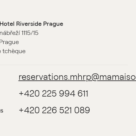
otel Riverside Prague
ábřeží 1115/15
 Prague
e tchèque
reservations.mhrp@mamais
+420 225 994 611
+420 226 521 089
NS