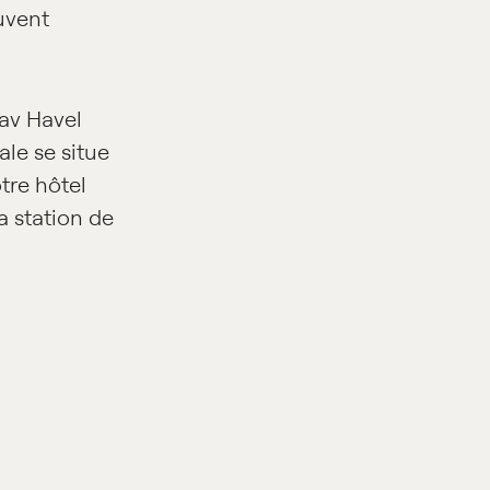
uvent
lav Havel
ale se situe
tre hôtel
a station de